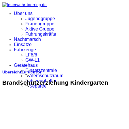
Über uns
Jugendgruppe
Frauengruppe
Aktive Gruppe
Führungskräfte
Nachtmarsch
Einsätze
Fahrzeuge
LF8/6
GW-L1
Gerätehaus
Einsatzzentrale
Übersicht
Zurück
Vor
Atemschutzraum
">
Fahrzeughallen
Brandschutzerziehung Kindergarten
Separée
">