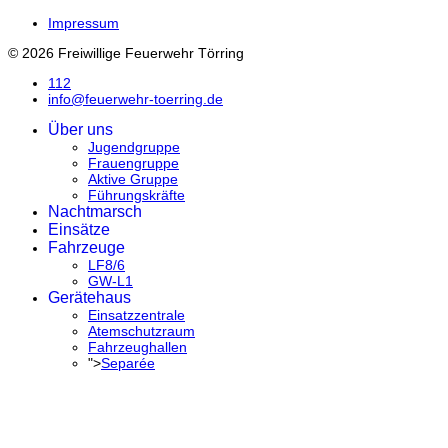
Impressum
© 2026 Freiwillige Feuerwehr Törring
112
info@feuerwehr-toerring.de
Über uns
Jugendgruppe
Frauengruppe
Aktive Gruppe
Führungskräfte
Nachtmarsch
Einsätze
Fahrzeuge
LF8/6
GW-L1
Gerätehaus
Einsatzzentrale
Atemschutzraum
Fahrzeughallen
">
Separée