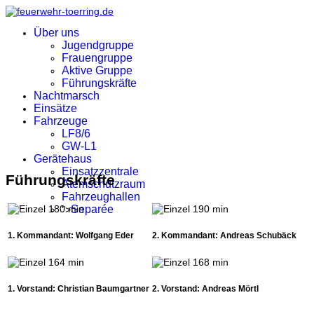
Über uns
Jugendgruppe
Frauengruppe
Aktive Gruppe
Führungskräfte
Nachtmarsch
Einsätze
Fahrzeuge
LF8/6
GW-L1
Gerätehaus
Einsatzzentrale
Führungskräfte
Atemschutzraum
Fahrzeughallen
Separée
">
1. Kommandant: Wolfgang Eder
2. Kommandant: Andreas Schubäck
1. Vorstand: Christian Baumgartner
2. Vorstand: Andreas Mörtl