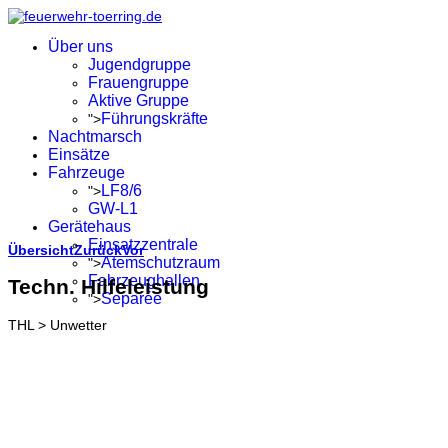
Über uns
Jugendgruppe
Frauengruppe
Aktive Gruppe
Führungskräfte
">
Nachtmarsch
Einsätze
Fahrzeuge
LF8/6
">
GW-L1
Gerätehaus
Einsatzzentrale
Übersicht
Zurück
Vor
Atemschutzraum
">
Fahrzeughallen
Techn. Hilfeleistung
Separée
">
THL > Unwetter