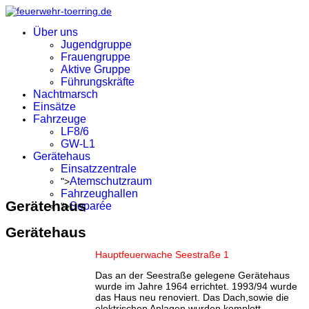
Über uns
Jugendgruppe
Frauengruppe
Aktive Gruppe
Führungskräfte
Nachtmarsch
Einsätze
Fahrzeuge
LF8/6
GW-L1
Gerätehaus
Einsatzzentrale
Atemschutzraum
">
Fahrzeughallen
Gerätehaus
Separée
">
Gerätehaus
Hauptfeuerwache Seestraße 1
Das an der Seestraße gelegene Gerätehaus
wurde im Jahre 1964 errichtet. 1993/94 wurde
das Haus neu renoviert. Das Dach,sowie die
elektrischen Anlagen wurden komplett