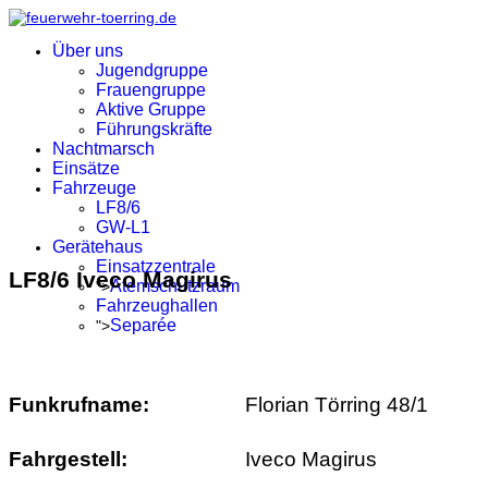
Über uns
Jugendgruppe
Frauengruppe
Aktive Gruppe
Führungskräfte
Nachtmarsch
Einsätze
Fahrzeuge
LF8/6
GW-L1
Gerätehaus
Einsatzzentrale
LF8/6 Iveco Magirus
Atemschutzraum
">
Fahrzeughallen
Separée
">
Funkrufname:
Florian Törring 48/1
Fahrgestell:
Iveco Magirus