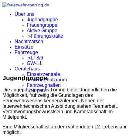
Über uns
Jugendgruppe
Frauengruppe
Aktive Gruppe
Führungskräfte
">
Nachtmarsch
Einsätze
Fahrzeuge
LF8/6
">
GW-L1
Gerätehaus
Einsatzzentrale
Jugendgruppe
Atemschutzraum
">
Fahrzeughallen
Die Jugendfeuerwehr Törring bietet Jugendlichen die
Separée
">
Möglichkeit, frühzeitig die Grundlagen des
Feuerwehrwesens kennenzulernen. Neben der
feuerwehrtechnischen Ausbildung stehen Teamarbeit,
Verantwortungsbewusstsein und Kameradschaft im
Mittelpunkt.
Eine Mitgliedschaft ist ab dem vollendeten 12. Lebensjahr
möglich.