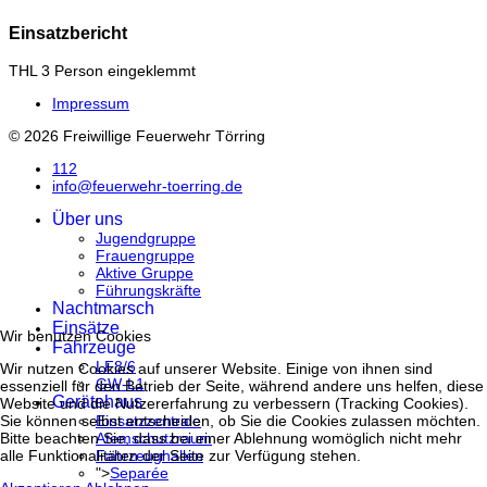
Einsatzbericht
THL 3 Person eingeklemmt
Impressum
© 2026 Freiwillige Feuerwehr Törring
112
info@feuerwehr-toerring.de
Über uns
Jugendgruppe
Frauengruppe
Aktive Gruppe
Führungskräfte
Nachtmarsch
Einsätze
Wir benutzen Cookies
Fahrzeuge
LF8/6
Wir nutzen Cookies auf unserer Website. Einige von ihnen sind
GW-L1
essenziell für den Betrieb der Seite, während andere uns helfen, diese
Gerätehaus
Website und die Nutzererfahrung zu verbessern (Tracking Cookies).
Einsatzzentrale
Sie können selbst entscheiden, ob Sie die Cookies zulassen möchten.
Atemschutzraum
Bitte beachten Sie, dass bei einer Ablehnung womöglich nicht mehr
Fahrzeughallen
alle Funktionalitäten der Seite zur Verfügung stehen.
">
Separée