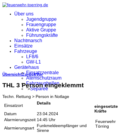
Über uns
Jugendgruppe
Frauengruppe
Aktive Gruppe
Führungskräfte
Nachtmarsch
Einsätze
Fahrzeuge
LF8/6
GW-L1
Gerätehaus
Einsatzzentrale
Übersicht
Zurück
Vor
Atemschutzraum
Fahrzeughallen
THL 3 Person eingeklemmt
Separée
">
Techn. Rettung > Person in Notlage
Details
Einsatzort
eingesetzte
Kräfte
Datum
23.04.2024
Alarmierungszeit
14:45 Uhr
Feuerwehr
Funkmeldeempfänger und
Törring
Alarmierungsart
Sirene