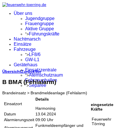
Über uns
Jugendgruppe
Frauengruppe
Aktive Gruppe
Führungskräfte
">
Nachtmarsch
Einsätze
Fahrzeuge
LF8/6
">
GW-L1
Gerätehaus
Einsatzzentrale
Übersicht
Zurück
Vor
Atemschutzraum
">
Fahrzeughallen
B BMA (Fehlalarm)
Separée
">
Brandeinsatz > Brandmeldeanlage (Fehlalarm)
Details
Einsatzort
eingesetzte
Harmoning
Kräfte
Datum
13.04.2024
Feuerwehr
Alarmierungszeit
09:00 Uhr
Törring
Funkmeldeempfänger und
Alarmierungsart