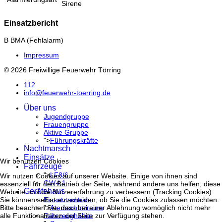
Sirene
Einsatzbericht
B BMA (Fehlalarm)
Impressum
© 2026 Freiwillige Feuerwehr Törring
112
info@feuerwehr-toerring.de
Über uns
Jugendgruppe
Frauengruppe
Aktive Gruppe
">
Führungskräfte
Nachtmarsch
Einsätze
Wir benutzen Cookies
Fahrzeuge
">
LF8/6
Wir nutzen Cookies auf unserer Website. Einige von ihnen sind
GW-L1
essenziell für den Betrieb der Seite, während andere uns helfen, diese
Gerätehaus
Website und die Nutzererfahrung zu verbessern (Tracking Cookies).
Einsatzzentrale
Sie können selbst entscheiden, ob Sie die Cookies zulassen möchten.
">
Atemschutzraum
Bitte beachten Sie, dass bei einer Ablehnung womöglich nicht mehr
Fahrzeughallen
alle Funktionalitäten der Seite zur Verfügung stehen.