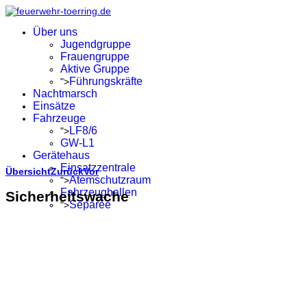
Über uns
Jugendgruppe
Frauengruppe
Aktive Gruppe
Führungskräfte
">
Nachtmarsch
Einsätze
Fahrzeuge
LF8/6
">
GW-L1
Gerätehaus
Einsatzzentrale
Übersicht
Zurück
Vor
Atemschutzraum
">
Fahrzeughallen
Sicherheitswache
Separée
">