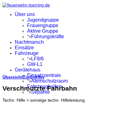
Über uns
Jugendgruppe
Frauengruppe
Aktive Gruppe
Führungskräfte
">
Nachtmarsch
Einsätze
Fahrzeuge
LF8/6
">
GW-L1
Gerätehaus
Einsatzzentrale
Übersicht
Zurück
Vor
Atemschutzraum
">
Fahrzeughallen
Verschmutzte Fahrbahn
Separée
">
Techn. Hilfe > sonstige techn. Hilfeleistung