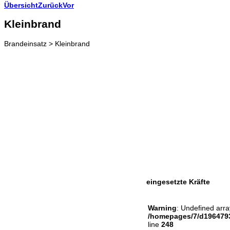
Übersicht
Zurück
Vor
Kleinbrand
Brandeinsatz > Kleinbrand
eingesetzte Kräfte
Warning
: Undefined arra
/homepages/7/d1964793
line
248