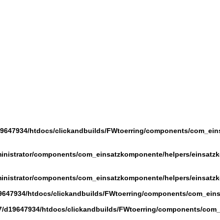
9647934/htdocs/clickandbuilds/FWtoerring/components/com_eins
ministrator/components/com_einsatzkomponente/helpers/einsat
ministrator/components/com_einsatzkomponente/helpers/einsat
647934/htdocs/clickandbuilds/FWtoerring/components/com_einsa
/d19647934/htdocs/clickandbuilds/FWtoerring/components/com_e