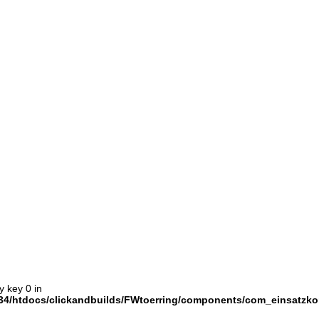
y key 0 in
4/htdocs/clickandbuilds/FWtoerring/components/com_einsatzkom