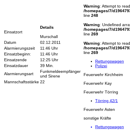
Warning
: Attempt to rea
/homepages/7/d1964793
line
248
Warning
: Undefined arra
Details
/homepages/7/d1964793
Einsatzort
line
269
Murschall
Datum
02.12.2011
Warning
: Attempt to read
/homepages/7/d1964793
Alarmierungszeit
11:46 Uhr
line
269
Einsatzbeginn:
11:46 Uhr
Einsatzende
12:25 Uhr
Rettungswagen
Einsatzdauer
39 Min.
Polizei
Funkmeldeempfänger
Alarmierungsart
Feuerwehr Kirchheim
und Sirene
Mannschaftsstärke
22
Feuerwehr Kay
Feuerwehr Törring
Törring 42/1
Feuerwehr Asten
sonstige Kräfte
Rettungswagen