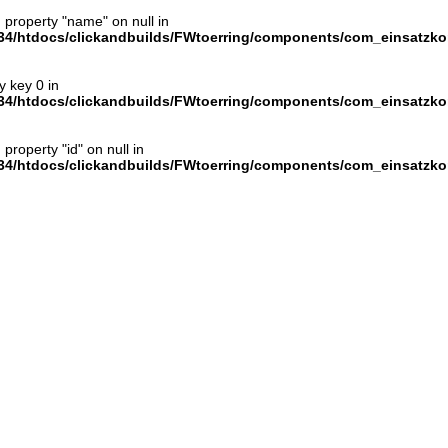
d property "name" on null in
4/htdocs/clickandbuilds/FWtoerring/components/com_einsatzkom
y key 0 in
4/htdocs/clickandbuilds/FWtoerring/components/com_einsatzkom
 property "id" on null in
4/htdocs/clickandbuilds/FWtoerring/components/com_einsatzkom