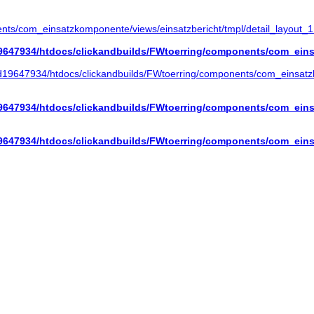
ts/com_einsatzkomponente/views/einsatzbericht/tmpl/detail_layout_1
647934/htdocs/clickandbuilds/FWtoerring/components/com_einsa
19647934/htdocs/clickandbuilds/FWtoerring/components/com_einsatzko
647934/htdocs/clickandbuilds/FWtoerring/components/com_einsa
647934/htdocs/clickandbuilds/FWtoerring/components/com_einsa