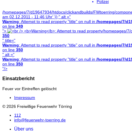
Polizei
/homepages/7/d19647934/htdocs/clickandbuilds/FWtoerring/componen
am 02.12.2011 - 11:46 Uhr' });" alt ="
Warning
: Attempt to read property "title" on null in
/homepages/7/d19
on line
349
">
/homepages/7/d
350
" title="
Warning
: Attempt to read property "title" on null in
/homepages/7/d19
on line
350
" alt ="
Warning
: Attempt to read property "title" on null in
/homepages/7/d19
on line
350
"/>
Einsatzbericht
Feuer vor Eintreffen gelöscht
Impressum
© 2026 Freiwillige Feuerwehr Törring
112
info@feuerwehr-toerring.de
Über uns