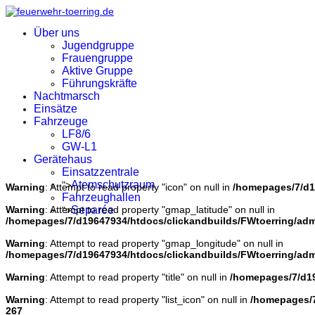
Über uns
Jugendgruppe
Frauengruppe
Aktive Gruppe
Führungskräfte
Nachtmarsch
Einsätze
Fahrzeuge
LF8/6
GW-L1
Gerätehaus
Einsatzzentrale
Atemschutzraum
">
Warning
: Attempt to read property "icon" on null in
/homepages/7/d1
Fahrzeughallen
Warning
: Attempt to read property "gmap_latitude" on null in
Separée
">
/homepages/7/d19647934/htdocs/clickandbuilds/FWtoerring/ad
Warning
: Attempt to read property "gmap_longitude" on null in
/homepages/7/d19647934/htdocs/clickandbuilds/FWtoerring/ad
Warning
: Attempt to read property "title" on null in
/homepages/7/d19
Warning
: Attempt to read property "list_icon" on null in
/homepages/7
267