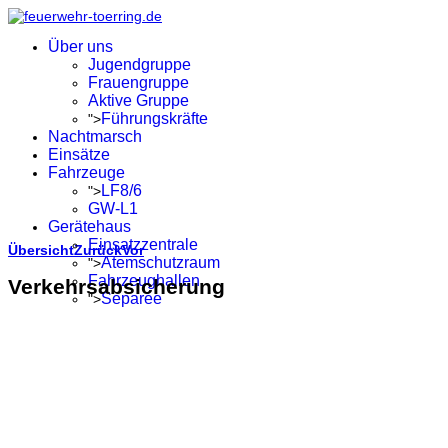
Über uns
Jugendgruppe
Frauengruppe
Aktive Gruppe
Führungskräfte
">
Nachtmarsch
Einsätze
Fahrzeuge
LF8/6
">
GW-L1
Gerätehaus
Einsatzzentrale
Übersicht
Zurück
Vor
Atemschutzraum
">
Fahrzeughallen
Verkehrsabsicherung
Separée
">