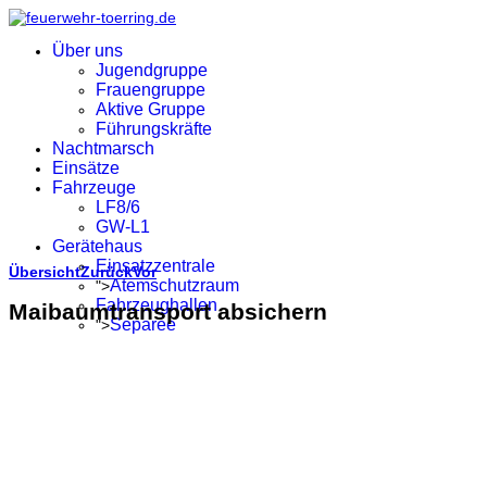
Über uns
Jugendgruppe
Frauengruppe
Aktive Gruppe
Führungskräfte
Nachtmarsch
Einsätze
Fahrzeuge
LF8/6
GW-L1
Gerätehaus
Einsatzzentrale
Übersicht
Zurück
Vor
Atemschutzraum
">
Fahrzeughallen
Maibaumtransport absichern
Separée
">