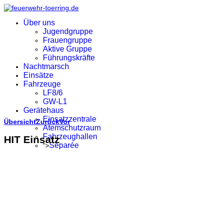
Über uns
Jugendgruppe
Frauengruppe
Aktive Gruppe
Führungskräfte
Nachtmarsch
Einsätze
Fahrzeuge
LF8/6
GW-L1
Gerätehaus
Einsatzzentrale
Übersicht
Zurück
Vor
Atemschutzraum
Fahrzeughallen
HIT Einsatz
Separée
">