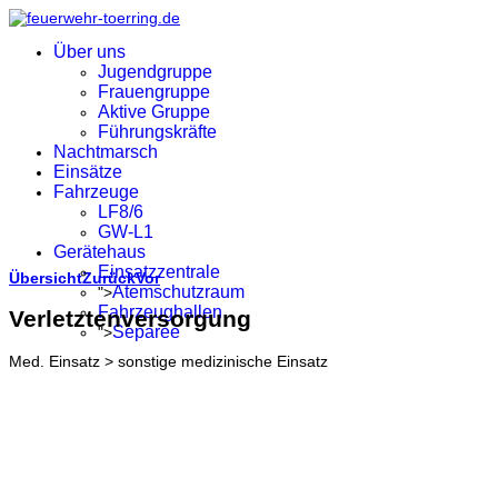
Über uns
Jugendgruppe
Frauengruppe
Aktive Gruppe
Führungskräfte
Nachtmarsch
Einsätze
Fahrzeuge
LF8/6
GW-L1
Gerätehaus
Einsatzzentrale
Übersicht
Zurück
Vor
Atemschutzraum
">
Fahrzeughallen
Verletztenversorgung
Separée
">
Med. Einsatz > sonstige medizinische Einsatz