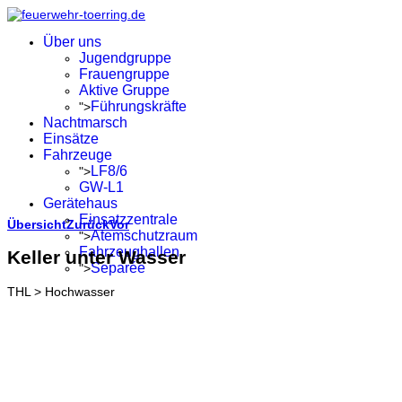
Über uns
Jugendgruppe
Frauengruppe
Aktive Gruppe
Führungskräfte
">
Nachtmarsch
Einsätze
Fahrzeuge
LF8/6
">
GW-L1
Gerätehaus
Einsatzzentrale
Übersicht
Zurück
Vor
Atemschutzraum
">
Fahrzeughallen
Keller unter Wasser
Separée
">
THL > Hochwasser