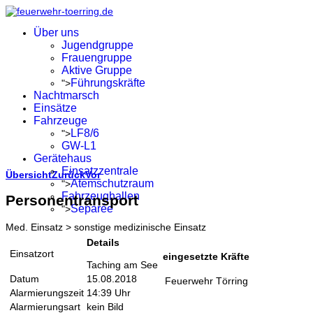
Über uns
Jugendgruppe
Frauengruppe
Aktive Gruppe
Führungskräfte
">
Nachtmarsch
Einsätze
Fahrzeuge
LF8/6
">
GW-L1
Gerätehaus
Einsatzzentrale
Übersicht
Zurück
Vor
Atemschutzraum
">
Fahrzeughallen
Personentransport
Separée
">
Med. Einsatz > sonstige medizinische Einsatz
Details
Einsatzort
eingesetzte Kräfte
Taching am See
Datum
15.08.2018
Feuerwehr Törring
Alarmierungszeit
14:39 Uhr
Alarmierungsart
kein Bild