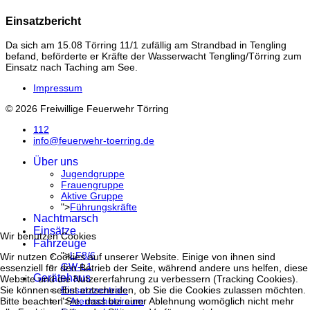
Einsatzbericht
Da sich am 15.08 Törring 11/1 zufällig am Strandbad in Tengling
befand, beförderte er Kräfte der Wasserwacht Tengling/Törring zum
Einsatz nach Taching am See.
Impressum
© 2026 Freiwillige Feuerwehr Törring
112
info@feuerwehr-toerring.de
Über uns
Jugendgruppe
Frauengruppe
Aktive Gruppe
">
Führungskräfte
Nachtmarsch
Einsätze
Wir benutzen Cookies
Fahrzeuge
">
LF8/6
Wir nutzen Cookies auf unserer Website. Einige von ihnen sind
GW-L1
essenziell für den Betrieb der Seite, während andere uns helfen, diese
Gerätehaus
Website und die Nutzererfahrung zu verbessern (Tracking Cookies).
Einsatzzentrale
Sie können selbst entscheiden, ob Sie die Cookies zulassen möchten.
">
Atemschutzraum
Bitte beachten Sie, dass bei einer Ablehnung womöglich nicht mehr